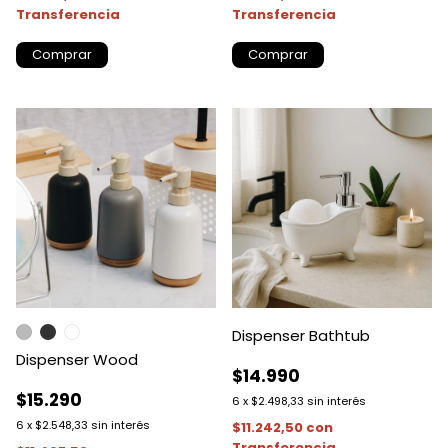
Transferencia
Transferencia
Comprar
Comprar
Dispenser Bathtub
Dispenser Wood
$14.990
$15.290
6
x
$2.498,33
sin interés
6
x
$2.548,33
sin interés
$11.242,50
con
Transferencia