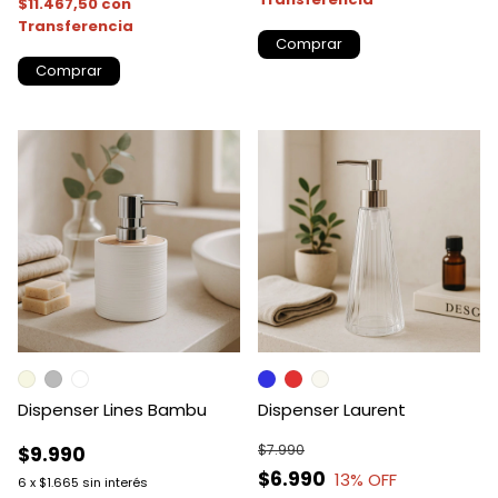
$11.467,50
con
Transferencia
Comprar
Dispenser Lines Bambu
Dispenser Laurent
$7.990
$9.990
$6.990
13
% OFF
6
x
$1.665
sin interés