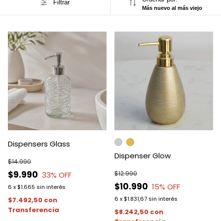
Filtrar
Más nuevo al más viejo
Dispensers Glass
Dispenser Glow
$14.990
$9.990
$12.990
33
% OFF
$10.990
15
% OFF
6
x
$1.665
sin interés
6
x
$1.831,67
sin interés
$7.492,50
con
Transferencia
$8.242,50
con