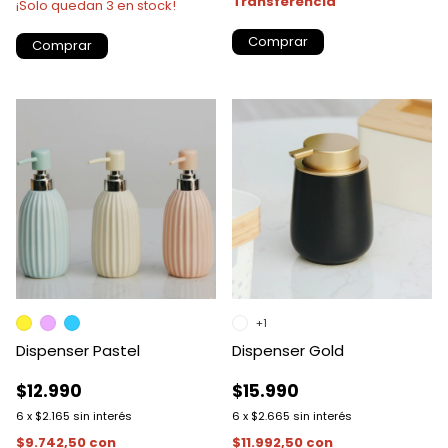
Transferencia
¡Solo quedan
3
en stock!
Comprar
Comprar
+1
Dispenser Pastel
Dispenser Gold
$12.990
$15.990
6
x
$2.165
sin interés
6
x
$2.665
sin interés
$9.742,50
con
$11.992,50
con