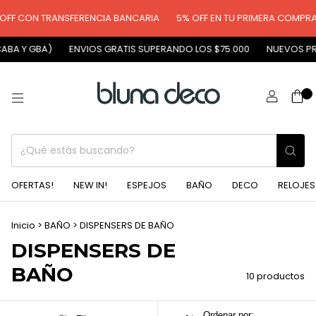
F CON TRANSFERENCIA BANCARIA
5% OFF EN TU PRIMERA COMPRA
BA Y GBA)
ENVIOS GRATIS SUPERANDO LOS $75.000
NUEVOS PROD
0
OFERTAS!
NEW IN!
ESPEJOS
BAÑO
DECO
RELOJES
Inicio
>
BAÑO
>
DISPENSERS DE BAÑO
DISPENSERS DE
BAÑO
10 productos
Ordenar por: