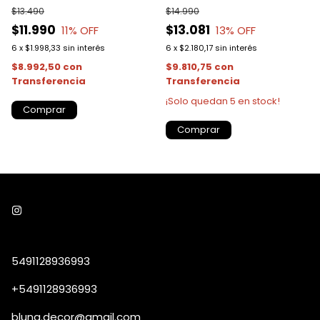
$13.490
$14.990
$11.990
$13.081
11
% OFF
13
% OFF
6
x
$1.998,33
sin interés
6
x
$2.180,17
sin interés
$8.992,50
con
$9.810,75
con
Transferencia
Transferencia
¡Solo quedan
5
en stock!
Comprar
Comprar
5491128936993
+5491128936993
bluna.decor@gmail.com