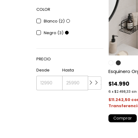
COLOR
Blanco (2)
Negro (3)
PRECIO
Desde
Hasta
Esquinero Or
$14.990
6
x
$2.498,33
sin
$11.242,50
co
Transferenc
Comprar