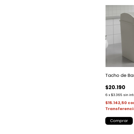
Tacho de Ba
$20.190
6
x
$3.365
sin in
$15.142,50
co
Transferenc