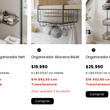
ganizador Net
Organizador Alacena B&W
Organizador 
$19.990
$25.990
 interés
6
x
$3.331,67
sin interés
6
x
$4.331,67
sin i
n
$14.992,50
con
$19.492,50
co
ia
Transferencia
Transferenci
¡Solo quedan
2
en stock!
Comprar
Comprar