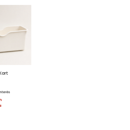
Kart
interés
n
a