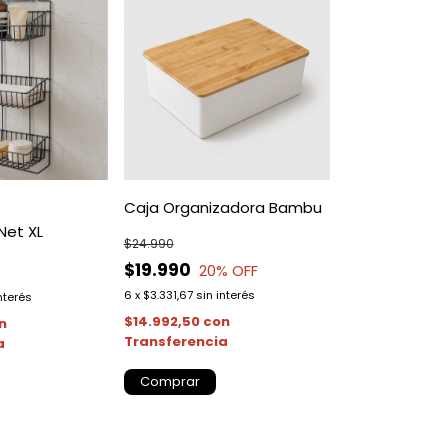
Caja Organizadora Bambu
Net XL
$24.990
$19.990
20
% OFF
6
x
$3.331,67
sin interés
nterés
$14.992,50
con
n
Transferencia
a