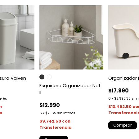
sura Vaiven
Organizador 
Esquinero Organizador Net
$17.990
II
terés
6
x
$2.998,33
sin 
$12.990
n
$13.492,50
co
ia
Transferenci
6
x
$2.165
sin interés
$9.742,50
con
Transferencia