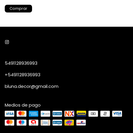
5491128936993
+5491128936993
bluna.decor@gmail.com
Medios de pago