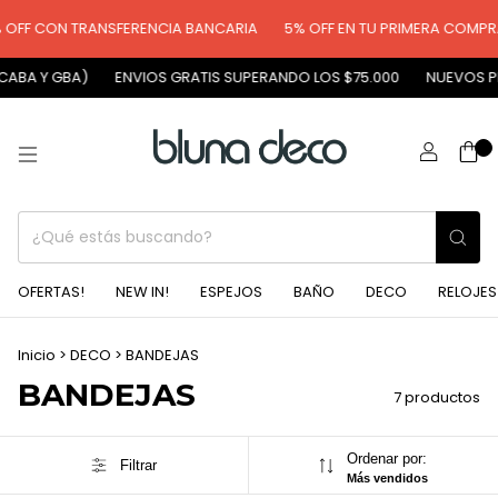
OFF CON TRANSFERENCIA BANCARIA
5% OFF EN TU PRIMERA COMPRA
ABA Y GBA)
ENVIOS GRATIS SUPERANDO LOS $75.000
NUEVOS PR
0
OFERTAS!
NEW IN!
ESPEJOS
BAÑO
DECO
RELOJES
Inicio
>
DECO
>
BANDEJAS
BANDEJAS
7 productos
Ordenar por:
Filtrar
Más vendidos