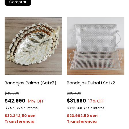
Comprar
Bandejas Palma (Setx3)
Bandejas Dubai I Setx2
$49.990
$38.489
$42.990
$31.990
14
% OFF
17
% OFF
6
x
$7.165
sin interés
6
x
$5.331,67
sin interés
$32.242,50
con
$23.992,50
con
Transferencia
Transferencia