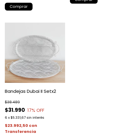
Comprar
Bandejas Dubai II Setx2
$38.489
$31.990
17
% OFF
6
x
$5.331,67
sin interés
$23.992,50
con
Transferencia