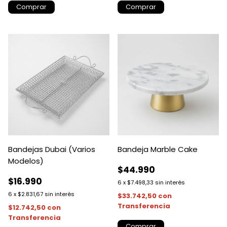
Bandejas Dubai (Varios
Bandeja Marble Cake
Modelos)
$44.990
$16.990
6
x
$7.498,33
sin interés
6
x
$2.831,67
sin interés
$33.742,50
con
Transferencia
$12.742,50
con
Transferencia