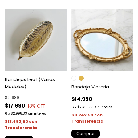
Bandejas Leaf (Varios
Modelos)
Bandeja Victoria
$21.989
$14.990
$17.990
18
% OFF
6
x
$2.498,33
sin interés
6
x
$2.998,33
sin interés
$11.242,50
con
Transferencia
$13.492,50
con
Transferencia
Comprar