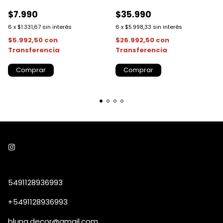
$7.990
$35.990
6
x
$1.331,67
sin interés
6
x
$5.998,33
sin interés
$5.992,50
con
$26.992,50
con
Transferencia
Transferencia
Comprar
5491128936993
+5491128936993
bluna.decor@gmail.com