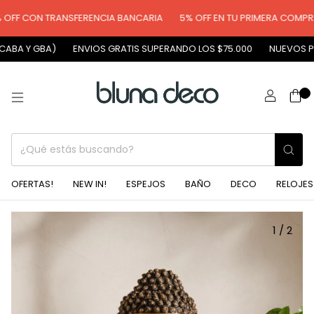
FF CON TRANSFERENCIA BANCARIA
5% OFF EN TU PRIMERA COMPRA
ABA Y GBA)
ENVIOS GRATIS SUPERANDO LOS $75.000
NUEVOS PR
0
OFERTAS!
NEW IN!
ESPEJOS
BAÑO
DECO
RELOJES
1
/
2