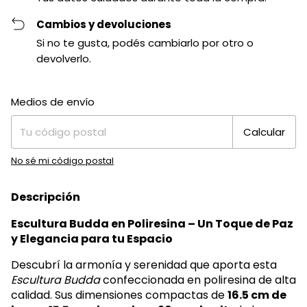
Cambios y devoluciones
Si no te gusta, podés cambiarlo por otro o
devolverlo.
Entregas para el CP:
Cambiar CP
Medios de envío
Calcular
No sé mi código postal
Descripción
Escultura Budda en Poliresina – Un Toque de Paz
y Elegancia para tu Espacio
Descubrí la armonía y serenidad que aporta esta
Escultura Budda
confeccionada en poliresina de alta
calidad. Sus dimensiones compactas de
16.5 cm de