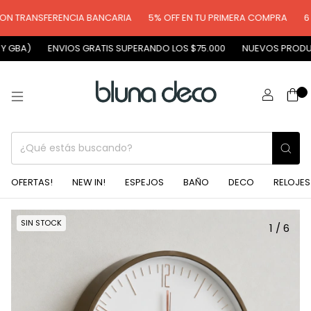
N TRANSFERENCIA BANCARIA
5% OFF EN TU PRIMERA COMPRA
6 C
 GBA)
ENVIOS GRATIS SUPERANDO LOS $75.000
NUEVOS PRODUCT
0
OFERTAS!
NEW IN!
ESPEJOS
BAÑO
DECO
RELOJES
SIN STOCK
1
/
6