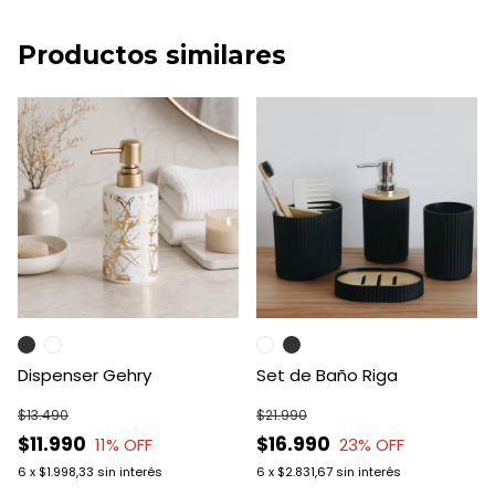
Productos similares
Dispenser Gehry
Set de Baño Riga
$13.490
$21.990
$11.990
$16.990
11
% OFF
23
% OFF
6
x
$1.998,33
sin interés
6
x
$2.831,67
sin interés