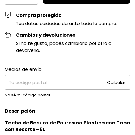
Compra protegida
Tus datos cuidados durante toda la compra.
Cambios y devoluciones
Si no te gusta, podés cambiarlo por otro o
devolverlo.
Entregas para el CP:
Cambiar CP
Medios de envío
Calcular
No sé mi código postal
Descripción
Tacho de Basura de Poliresina Plástica con Tapa
con Resorte - 5L